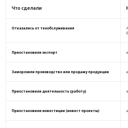
Что сделали
Отказались от техобслуживания
A
Приостановили экспорт
а
Заморозили производство или продажу продукции
а
Приостановили деятельность (работу)
а
Приостановили инвестиции (инвест проекты)
а