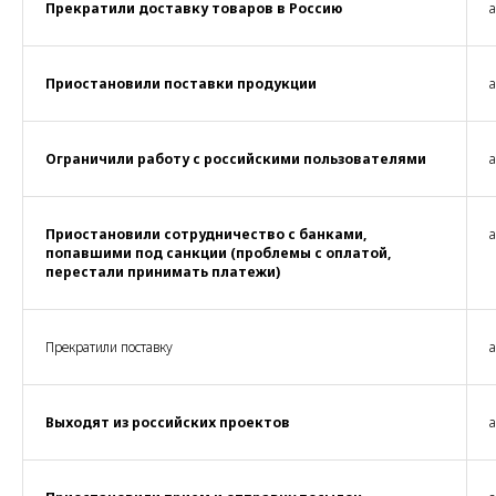
Прекратили доставку товаров в Россию
а
Приостановили поставки продукции
а
Ограничили работу с российскими пользователями
а
Приостановили сотрудничество с банками,
а
попавшими под санкции (проблемы с оплатой,
перестали принимать платежи)
Прекратили поставку
а
Выходят из российских проектов
а