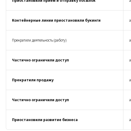
Приостановили прием и отправку посылок
а
Контейнерные линии приостановили букинги
а
Прекратили деятельность (работу)
а
Частично ограничили доступ
а
Прекратили продажу
а
Частично ограничили доступ
а
Приостановили развитие бизнеса
а